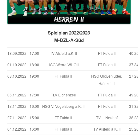
Spielplan 2022/2023
M-BZL-A-Süd
18.09.2022
17:00
TV Alsfeld a.K. II
FT Fulda II
40:2
01.10.2022
18:00
HSG Werra WHO II
FT Fulda II
37:3
08.10.2022
19:00
FT Fulda II
HSG Großenlüder/
27:2
Hainzell II
06.11.2022
17:30
TLV Eichenzell
FT Fulda II
49:2
13.11.2022
16:00
HSG V. Vogelsberg a.K. II
FT Fulda II
31:3
27.11.2022
15:00
FT Fulda II
TV J. Neuhof
38:2
04.12.2022
16:00
FT Fulda II
TV Alsfeld a.K. II
25:2