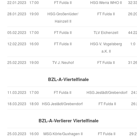
22.01.2023
17:00
FT Fulda II
HSG Werra WHO II
32:3
28.01.2023
19:00
HSG Großenlüder/
FT Fulda II
26:2
Hainzell II
05.02.2023
17:00
FT Fulda II
TLV Eichenzell
44:2
12.02.2023
16:00
FT Fulda II
HSG V. Vogelsberg
1:0
a.K. II
25.02.2023
19:00
TV J. Neuhof
FT Fulda II
31:2
BZL-A-Viertelfinale
11.03.2023
17:00
FT Fulda II
HSG Jestädt/Grebendorf
24:
18.03.2023
18:00
HSG Jestädt/Grebendorf
FT Fulda II
26:
BZL-A-Verlierer Viertelfinale
25.03.2023
16:00
MSG Körle/Guxhagen II
FT Fulda II
29:2